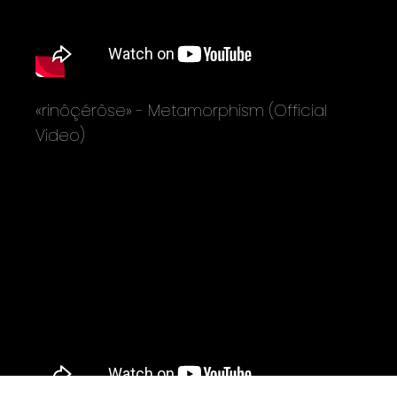
«rinôçérôse» - Metamorphism (Official
Video)