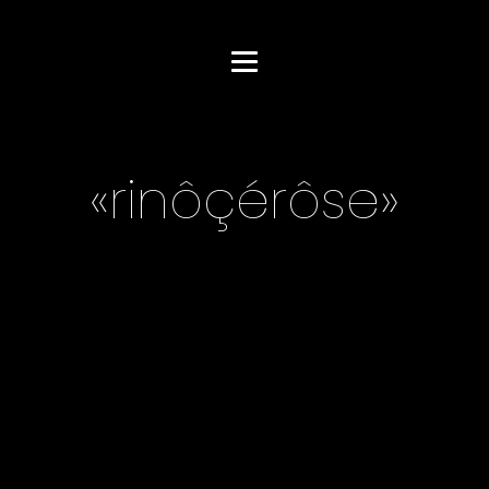
«rinôçérôse»