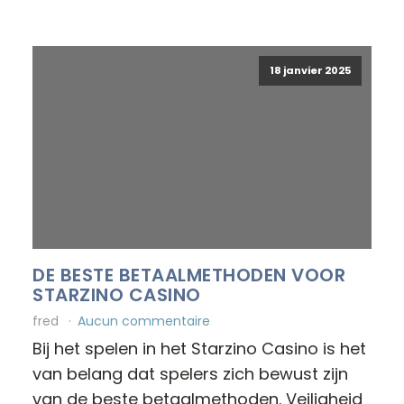
18 janvier 2025
DE BESTE BETAALMETHODEN VOOR
STARZINO CASINO
fred
Aucun commentaire
Bij het spelen in het Starzino Casino is het
van belang dat spelers zich bewust zijn
van de beste betaalmethoden. Veiligheid