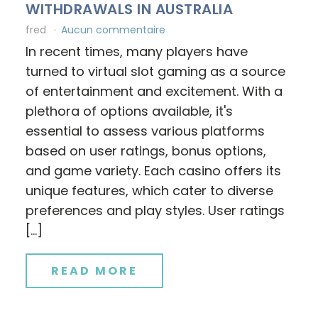
WITHDRAWALS IN AUSTRALIA
fred
Aucun commentaire
In recent times, many players have
turned to virtual slot gaming as a source
of entertainment and excitement. With a
plethora of options available, it's
essential to assess various platforms
based on user ratings, bonus options,
and game variety. Each casino offers its
unique features, which cater to diverse
preferences and play styles. User ratings
[…]
READ MORE