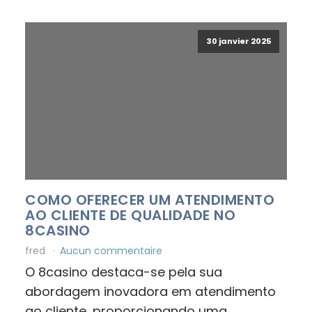
30 janvier 2025
COMO OFERECER UM ATENDIMENTO
AO CLIENTE DE QUALIDADE NO
8CASINO
fred
Aucun commentaire
O 8casino destaca-se pela sua
abordagem inovadora em atendimento
ao cliente, proporcionando uma