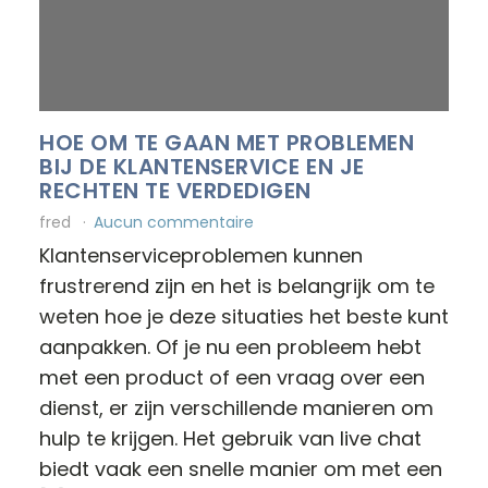
HOE OM TE GAAN MET PROBLEMEN
BIJ DE KLANTENSERVICE EN JE
RECHTEN TE VERDEDIGEN
fred
Aucun commentaire
Klantenserviceproblemen kunnen
frustrerend zijn en het is belangrijk om te
weten hoe je deze situaties het beste kunt
aanpakken. Of je nu een probleem hebt
met een product of een vraag over een
dienst, er zijn verschillende manieren om
hulp te krijgen. Het gebruik van live chat
biedt vaak een snelle manier om met een