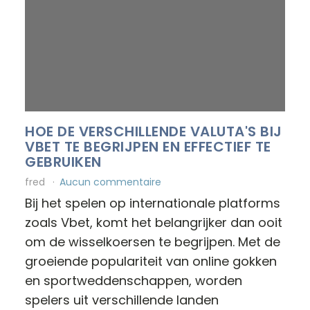
HOE DE VERSCHILLENDE VALUTA'S BIJ
VBET TE BEGRIJPEN EN EFFECTIEF TE
GEBRUIKEN
fred
Aucun commentaire
Bij het spelen op internationale platforms
zoals Vbet, komt het belangrijker dan ooit
om de wisselkoersen te begrijpen. Met de
groeiende populariteit van online gokken
en sportweddenschappen, worden
spelers uit verschillende landen