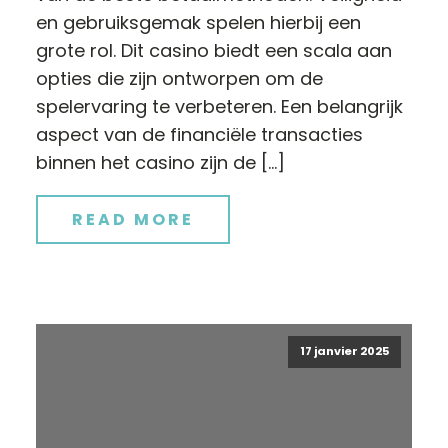
en gebruiksgemak spelen hierbij een
grote rol. Dit casino biedt een scala aan
opties die zijn ontworpen om de
spelervaring te verbeteren. Een belangrijk
aspect van de financiële transacties
binnen het casino zijn de […]
READ MORE
17 janvier 2025