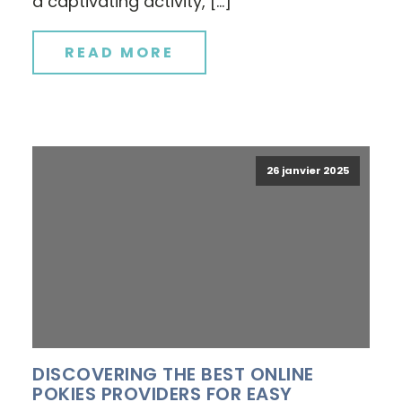
a captivating activity, […]
READ MORE
26 janvier 2025
DISCOVERING THE BEST ONLINE
POKIES PROVIDERS FOR EASY